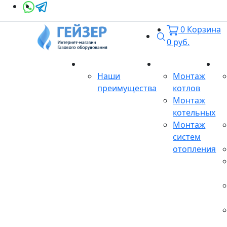
0
Корзина
Поиск
0
руб.
О магазине
Монтаж
Се
Наши
Монтаж
преимущества
котлов
Монтаж
котельных
Монтаж
систем
отопления
Продукция