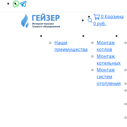
0
Корзина
Поиск
0
руб.
О магазине
Монтаж
Се
Наши
Монтаж
преимущества
котлов
Монтаж
котельных
Монтаж
систем
отопления
Продукция