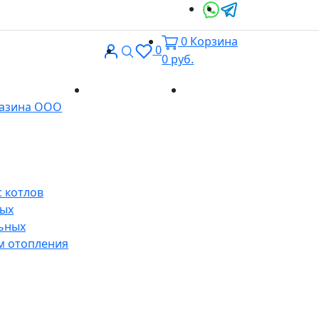
0
Корзина
Вход
Поиск
0
0
руб.
Доставка и
Контакты
газина ООО
оплата
 котлов
ных
ьных
м отопления