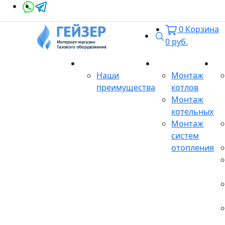
0
Корзина
Поиск
0
руб.
О магазине
Монтаж
Се
Наши
Монтаж
преимущества
котлов
Монтаж
котельных
Монтаж
систем
отопления
Продукция