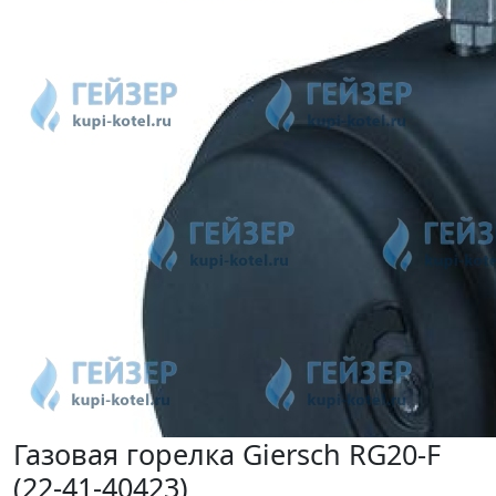
Газовая горелка Giersch RG20-F
(22-41-40423)