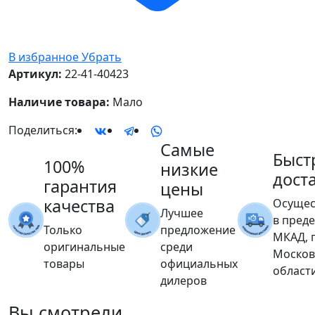
В избранное
Убрать
Артикул:
22-41-40423
Наличие товара:
Мало
Поделиться:
Самые
Быст
100%
низкие
дост
гарантия
цены
качества
Осущес
Лучшее
в пред
Только
предложение
МКАД, 
оригинальные
среди
Москов
товары
официальных
област
дилеров
Вы
смотрели