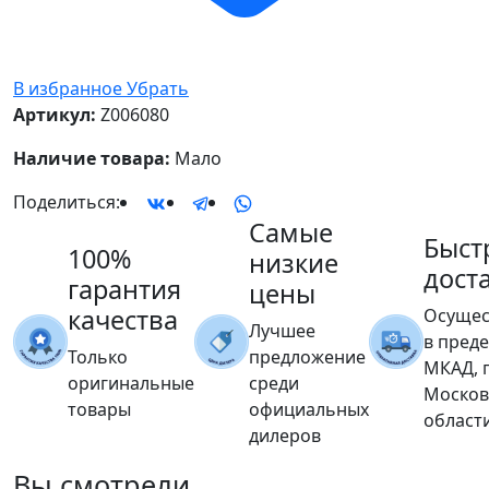
В избранное
Убрать
Артикул:
Z006080
Наличие товара:
Мало
Поделиться:
Самые
Быст
100%
низкие
дост
гарантия
цены
качества
Осущес
Лучшее
в пред
Только
предложение
МКАД, 
оригинальные
среди
Москов
товары
официальных
област
дилеров
Вы
смотрели