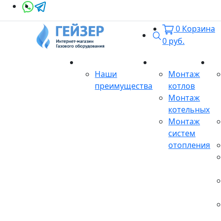
0
Корзина
Поиск
0
руб.
О магазине
Монтаж
Се
Наши
Монтаж
преимущества
котлов
Монтаж
котельных
Монтаж
систем
отопления
Продукция