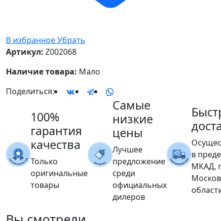
В избранное
Убрать
Артикул:
Z002068
Наличие товара:
Мало
Поделиться:
Самые
Быст
100%
низкие
дост
гарантия
цены
качества
Осущес
Лучшее
в пред
Только
предложение
МКАД, 
оригинальные
среди
Москов
товары
официальных
област
дилеров
Вы
смотрели