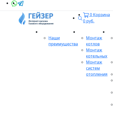
0
Корзина
Поиск
0
руб.
О магазине
Монтаж
Се
Наши
Монтаж
преимущества
котлов
Монтаж
котельных
Монтаж
систем
отопления
Продукция