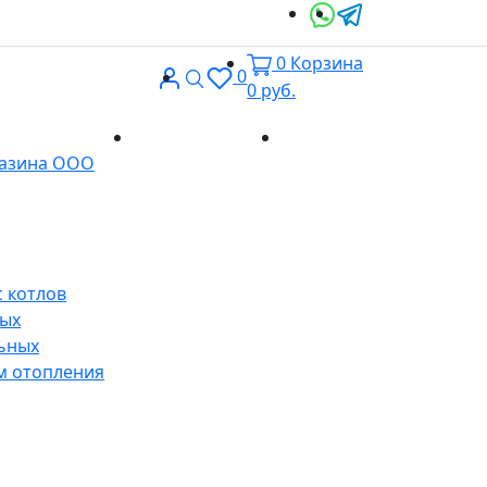
0
Корзина
Вход
Поиск
0
0
руб.
Доставка и
Контакты
газина ООО
оплата
 котлов
ных
ьных
м отопления