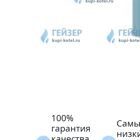
100%
Самы
гарантия
низк
качества