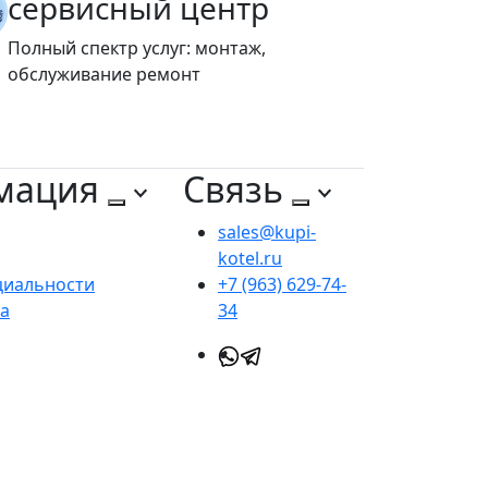
сервисный центр
Полный спектр услуг: монтаж,
обслуживание ремонт
мация
Связь
sales@kupi-
kotel.ru
циальности
+7 (963) 629-74-
та
34