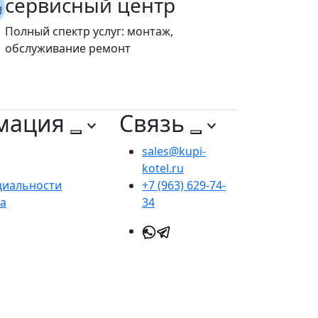
сервисный центр
Полный спектр услуг: монтаж,
обслуживание ремонт
мация
Связь
sales@kupi-
kotel.ru
циальности
+7 (963) 629-74-
та
34