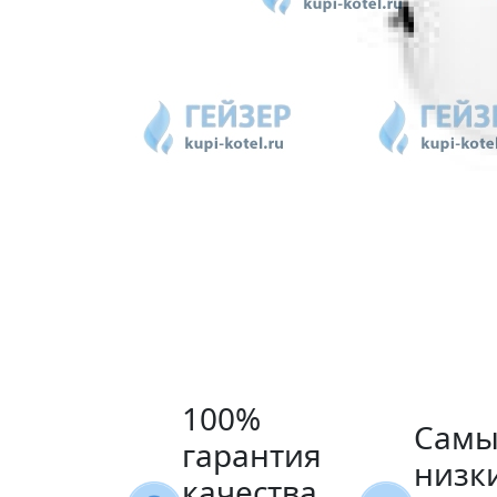
100%
Самы
гарантия
низк
качества