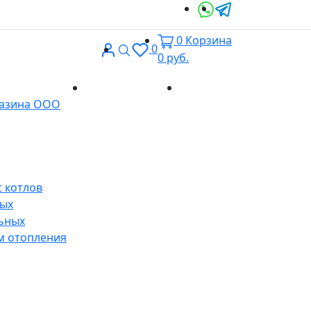
0
Корзина
Вход
Поиск
0
0
руб.
Доставка и
Контакты
газина ООО
оплата
 котлов
ных
ьных
м отопления