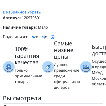
В избранное
Убрать
Артикул:
120970801
Наличие товара:
Мало
Поделиться:
Самые
Быст
100%
низкие
дост
гарантия
цены
качества
Осущес
Лучшее
в пред
Только
предложение
МКАД, 
оригинальные
среди
Москов
товары
официальных
област
дилеров
Вы
смотрели