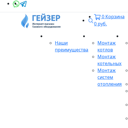
0
Корзина
Поиск
0
руб.
О магазине
Монтаж
Се
Наши
Монтаж
преимущества
котлов
Монтаж
котельных
Монтаж
систем
отопления
Продукция