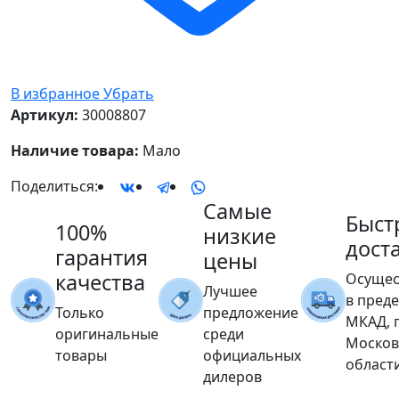
В избранное
Убрать
Артикул:
30008807
Наличие товара:
Мало
Поделиться:
Самые
Быст
100%
низкие
дост
гарантия
цены
качества
Осущес
Лучшее
в пред
Только
предложение
МКАД, 
оригинальные
среди
Москов
товары
официальных
област
дилеров