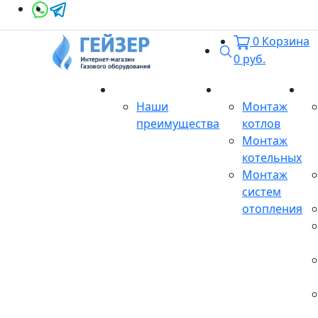
0
Корзина
Поиск
0
руб.
О магазине
Монтаж
Се
Наши
Монтаж
преимущества
котлов
Монтаж
котельных
Монтаж
систем
отопления
Продукция