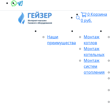
0
Корзина
Поиск
0
руб.
О магазине
Монтаж
Се
Наши
Монтаж
преимущества
котлов
Монтаж
котельных
Монтаж
систем
отопления
Продукция