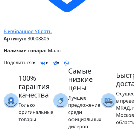
В избранное
Убрать
Артикул:
30008806
Наличие товара:
Мало
Поделиться:
Самые
Быст
100%
низкие
дост
гарантия
цены
качества
Осущес
Лучшее
в пред
Только
предложение
МКАД, 
оригинальные
среди
Москов
товары
официальных
област
дилеров