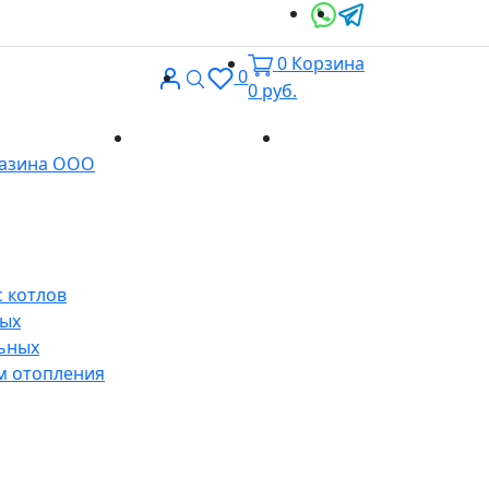
0
Корзина
Вход
Поиск
0
0
руб.
Доставка и
Контакты
газина ООО
оплата
 котлов
ных
ьных
м отопления