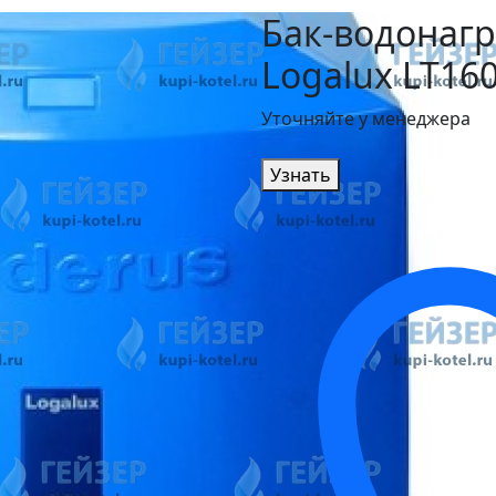
Бак-водонагр
Logalux LT160
Уточняйте у менеджера
Узнать