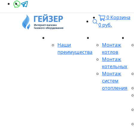
0
Корзина
Поиск
0
руб.
О магазине
Монтаж
Се
Наши
Монтаж
преимущества
котлов
Монтаж
котельных
Монтаж
систем
отопления
Продукция