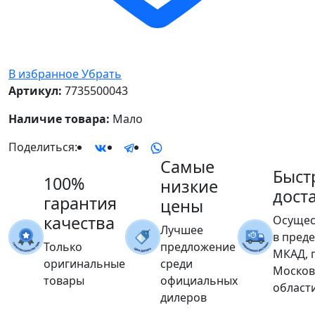
В избранное
Убрать
Артикул:
7735500043
Наличие товара:
Мало
Поделиться:
Самые
Быст
100%
низкие
дост
гарантия
цены
качества
Осущес
Лучшее
в пред
Только
предложение
МКАД, 
оригинальные
среди
Москов
товары
официальных
област
дилеров