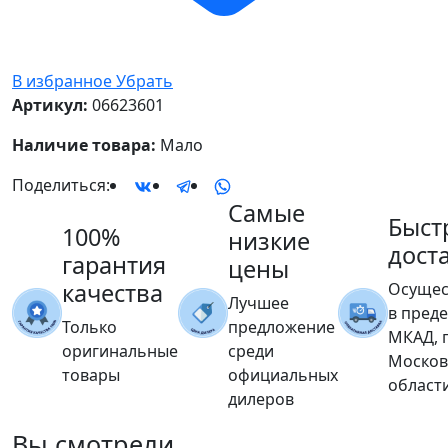
В избранное
Убрать
Артикул:
06623601
Наличие товара:
Мало
Поделиться:
Самые
Быст
100%
низкие
дост
гарантия
цены
качества
Осущес
Лучшее
в пред
Только
предложение
МКАД, 
оригинальные
среди
Москов
товары
официальных
област
дилеров
Вы
смотрели