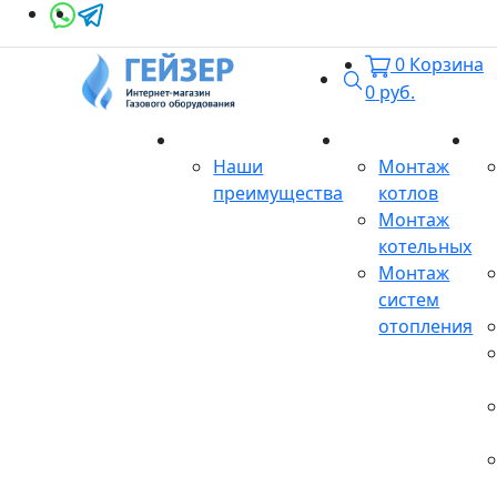
0
Корзина
Поиск
0
руб.
О магазине
Монтаж
Се
Наши
Монтаж
преимущества
котлов
Монтаж
котельных
Монтаж
систем
отопления
Продукция