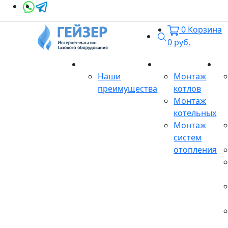
0
Корзина
Поиск
0
руб.
О магазине
Монтаж
Се
Наши
Монтаж
преимущества
котлов
Монтаж
котельных
Монтаж
систем
отопления
Продукция