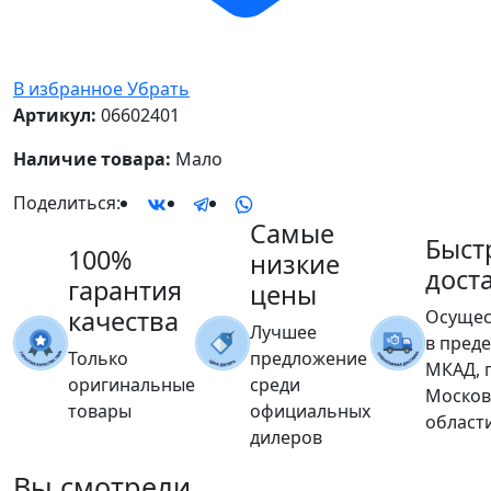
В избранное
Убрать
Артикул:
06602401
Наличие товара:
Мало
Поделиться:
Самые
Быст
100%
низкие
дост
гарантия
цены
качества
Осущес
Лучшее
в пред
Только
предложение
МКАД, 
оригинальные
среди
Москов
товары
официальных
област
дилеров
Вы
смотрели