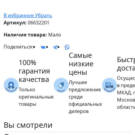
В избранное
Убрать
Артикул:
06632201
Наличие товара:
Мало
Поделиться:
Самые
Быст
100%
низкие
дост
гарантия
цены
качества
Осущес
Лучшее
в пред
Только
предложение
МКАД, 
оригинальные
среди
Москов
товары
официальных
област
дилеров
Вы
смотрели