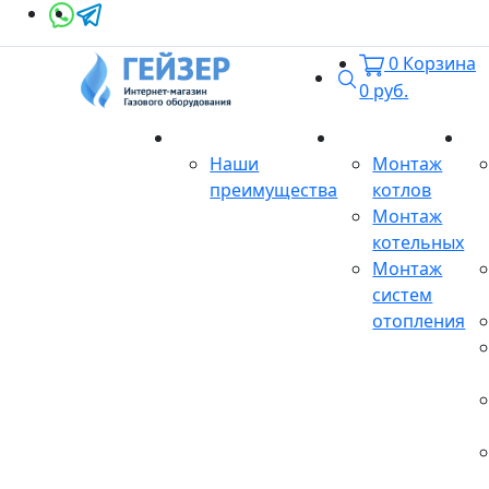
0
Корзина
Поиск
0
руб.
О магазине
Монтаж
Се
Наши
Монтаж
преимущества
котлов
Монтаж
котельных
Монтаж
систем
отопления
Продукция