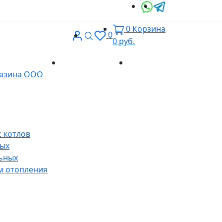
0
Корзина
Вход
Поиск
0
0
руб.
Доставка и
Контакты
газина ООО
оплата
 котлов
ных
ьных
м отопления