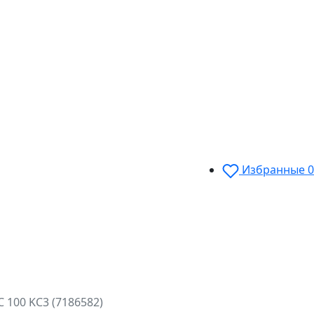
Избранные
0
100 KC3 (7186582)