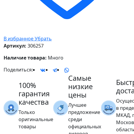
В избранное
Убрать
Артикул:
306257
Наличие товара:
Много
Поделиться:
Самые
Быст
100%
низкие
дост
гарантия
цены
качества
Осущес
Лучшее
в пред
Только
предложение
МКАД, 
оригинальные
среди
Москов
товары
официальных
област
дилеров