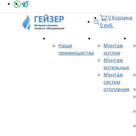
0
Корзина
Поиск
0
руб.
О магазине
Монтаж
Се
Наши
Монтаж
преимущества
котлов
Монтаж
котельных
Монтаж
систем
отопления
Продукция