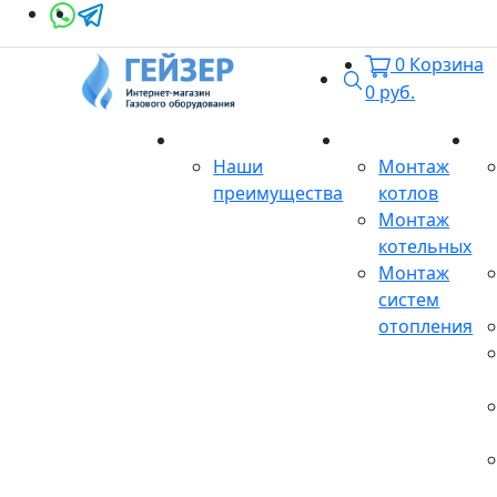
0
Корзина
Поиск
0
руб.
О магазине
Монтаж
Се
Наши
Монтаж
преимущества
котлов
Монтаж
котельных
Монтаж
систем
отопления
Продукция