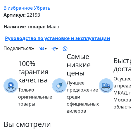
В избранное
Убрать
Артикул:
22193
Наличие товара:
Мало
Руководство по установке и эксплуатации
Поделиться:
Самые
Быст
100%
низкие
дост
гарантия
цены
качества
Осущес
Лучшее
в пред
Только
предложение
МКАД, 
оригинальные
среди
Москов
товары
официальных
област
дилеров
Вы
смотрели