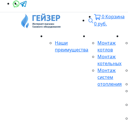
0
Корзина
Поиск
0
руб.
О магазине
Монтаж
Се
Наши
Монтаж
преимущества
котлов
Монтаж
котельных
Монтаж
систем
отопления
Продукция