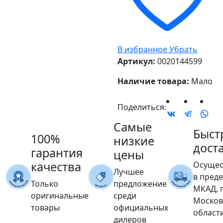
В избранное
Убрать
Артикул:
0020144599
Наличие товара:
Мало
Поделиться:
Самые
Быст
100%
низкие
дост
гарантия
цены
качества
Осущес
Лучшее
в пред
Только
предложение
МКАД, 
оригинальные
среди
Москов
товары
официальных
област
дилеров