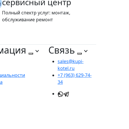
сервисный центр
Полный спектр услуг: монтаж,
обслуживание ремонт
мация
Связь
sales@kupi-
kotel.ru
циальности
+7 (963) 629-74-
та
34