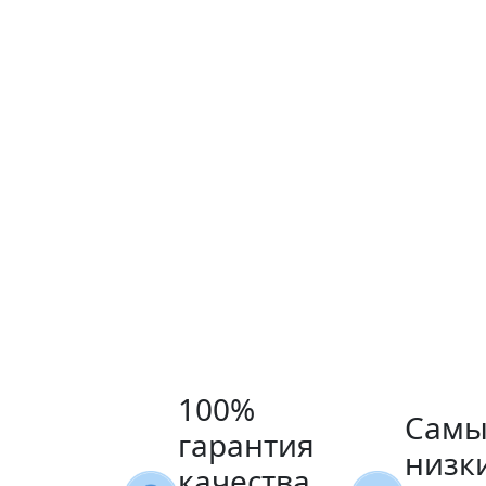
100%
Самы
гарантия
низк
качества