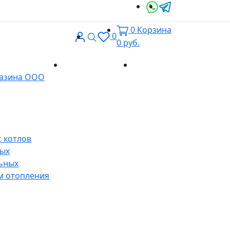
0
Корзина
Вход
Поиск
0
0
руб.
Доставка и
Контакты
газина ООО
оплата
 котлов
ных
ьных
м отопления