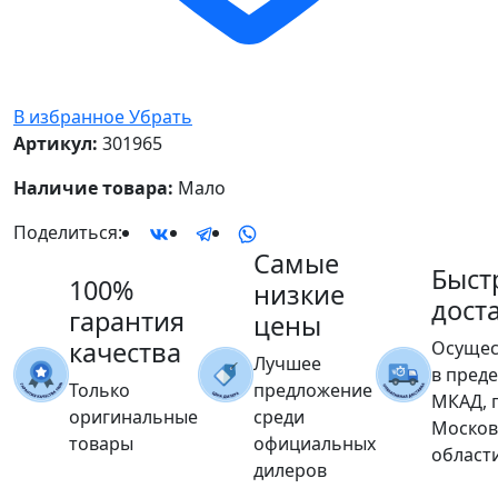
В избранное
Убрать
Артикул:
301965
Наличие товара:
Мало
Поделиться:
Самые
Быст
100%
низкие
дост
гарантия
цены
качества
Осущес
Лучшее
в пред
Только
предложение
МКАД, 
оригинальные
среди
Москов
товары
официальных
област
дилеров