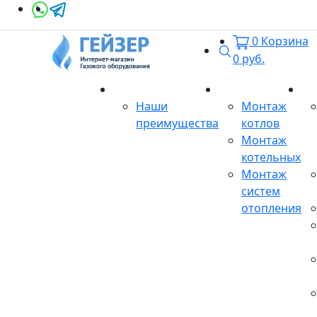
0
Корзина
Поиск
0
руб.
О магазине
Монтаж
Се
Наши
Монтаж
преимущества
котлов
Монтаж
котельных
Монтаж
систем
отопления
Продукция