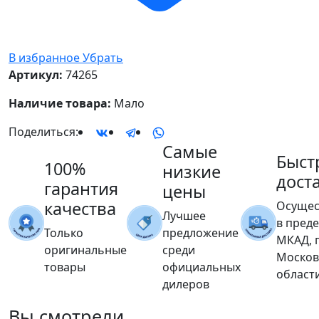
В избранное
Убрать
Артикул:
74265
Наличие товара:
Мало
Поделиться:
Самые
Быст
100%
низкие
дост
гарантия
цены
качества
Осущес
Лучшее
в пред
Только
предложение
МКАД, 
оригинальные
среди
Москов
товары
официальных
област
дилеров
Вы
смотрели