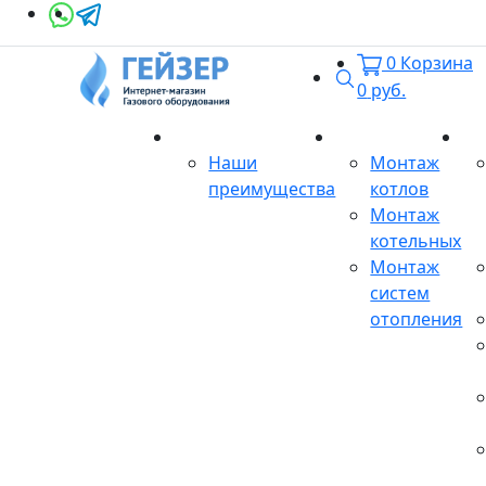
0
Корзина
Поиск
0
руб.
О магазине
Монтаж
Се
Наши
Монтаж
преимущества
котлов
Монтаж
котельных
Монтаж
систем
отопления
Продукция